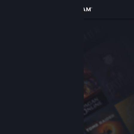
Giriş yap
Mağaza
Topluluk
Hakkında
Destek
Dili değiştir
Steam mobil uygulamasını yükle
Masaüstü internet sitesini görüntüle