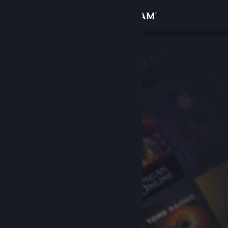
Giriş yap
Mağaza
Topluluk
Hakkında
Destek
Dili değiştir
Steam mobil uygulamasını yükle
Masaüstü internet sitesini görüntüle