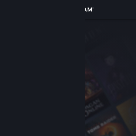
Giriş yap
Mağaza
Topluluk
Hakkında
Destek
Dili değiştir
Steam mobil uygulamasını yükle
Masaüstü internet sitesini görüntüle