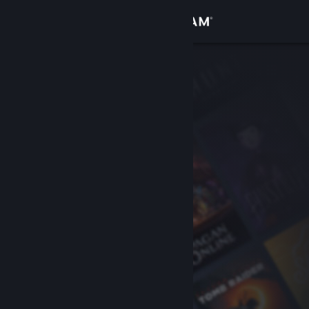
Giriş yap
Mağaza
Topluluk
Hakkında
Destek
Dili değiştir
Steam mobil uygulamasını yükle
Masaüstü internet sitesini görüntüle