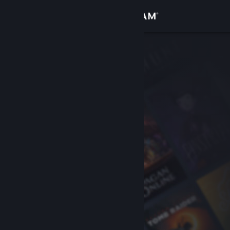
Giriş yap
Mağaza
Topluluk
Hakkında
Destek
Dili değiştir
Steam mobil uygulamasını yükle
Masaüstü internet sitesini görüntüle