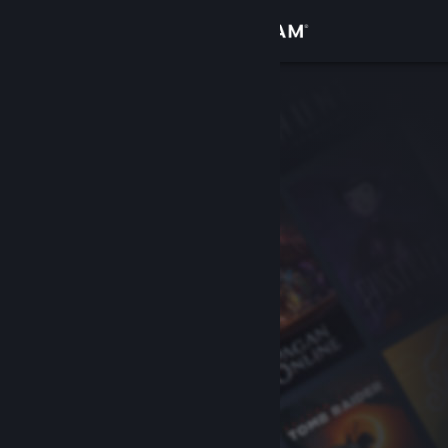
Giriş yap
Mağaza
Topluluk
Hakkında
Destek
Dili değiştir
Steam mobil uygulamasını yükle
Masaüstü internet sitesini görüntüle