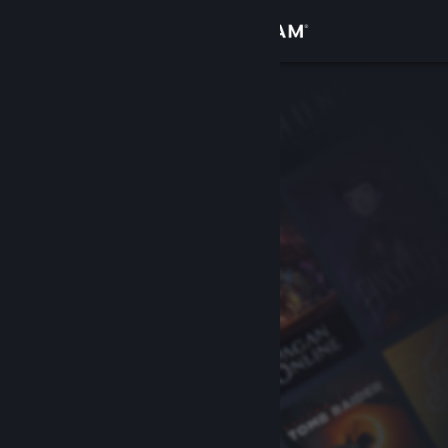
Giriş yap
Mağaza
Topluluk
Hakkında
Destek
Dili değiştir
Steam mobil uygulamasını yükle
Masaüstü internet sitesini görüntüle