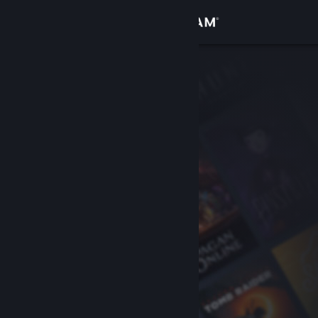
Giriş yap
Mağaza
Topluluk
Hakkında
Destek
Dili değiştir
Steam mobil uygulamasını yükle
Masaüstü internet sitesini görüntüle