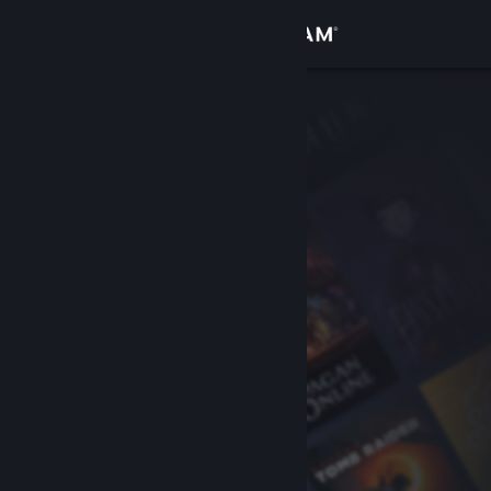
Giriş yap
Mağaza
Topluluk
Hakkında
Destek
Dili değiştir
Steam mobil uygulamasını yükle
Masaüstü internet sitesini görüntüle