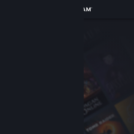
Giriş yap
Mağaza
Topluluk
Hakkında
Destek
Dili değiştir
Steam mobil uygulamasını yükle
Masaüstü internet sitesini görüntüle