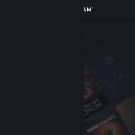
Giriş yap
Mağaza
Topluluk
Hakkında
Destek
Dili değiştir
Steam mobil uygulamasını yükle
Masaüstü internet sitesini görüntüle