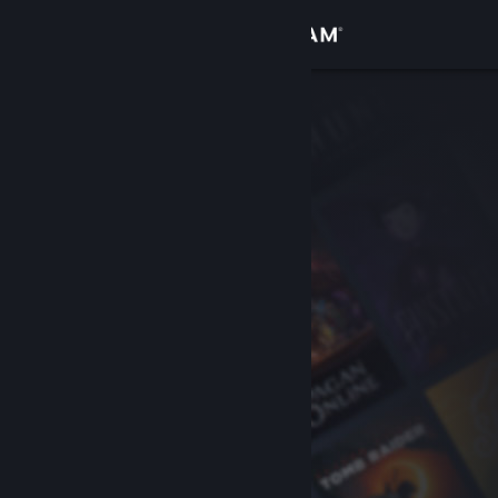
Giriş yap
Mağaza
Topluluk
Hakkında
Destek
Dili değiştir
Steam mobil uygulamasını yükle
Masaüstü internet sitesini görüntüle