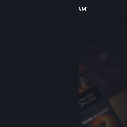
Giriş yap
Mağaza
Topluluk
Hakkında
Destek
Dili değiştir
Steam mobil uygulamasını yükle
Masaüstü internet sitesini görüntüle