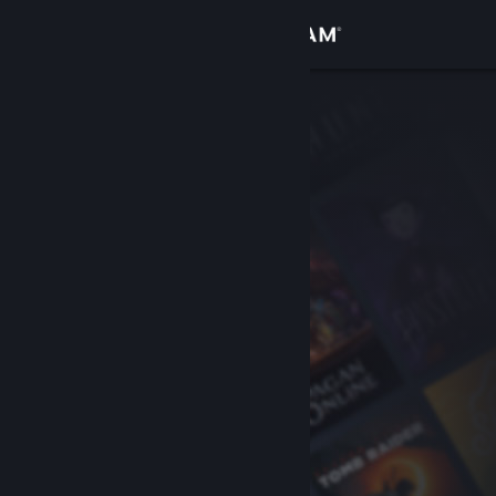
Giriş yap
Mağaza
Topluluk
Hakkında
Destek
Dili değiştir
Steam mobil uygulamasını yükle
Masaüstü internet sitesini görüntüle