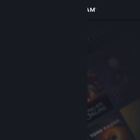
Giriş yap
Mağaza
Topluluk
Hakkında
Destek
Dili değiştir
Steam mobil uygulamasını yükle
Masaüstü internet sitesini görüntüle