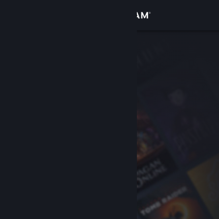
Giriş yap
Mağaza
Topluluk
Hakkında
Destek
Dili değiştir
Steam mobil uygulamasını yükle
Masaüstü internet sitesini görüntüle