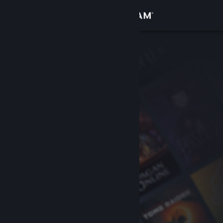
Giriş yap
Mağaza
Topluluk
Hakkında
Destek
Dili değiştir
Steam mobil uygulamasını yükle
Masaüstü internet sitesini görüntüle