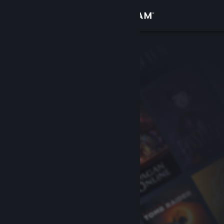
Giriş yap
Mağaza
Topluluk
Hakkında
Destek
Dili değiştir
Steam mobil uygulamasını yükle
Masaüstü internet sitesini görüntüle