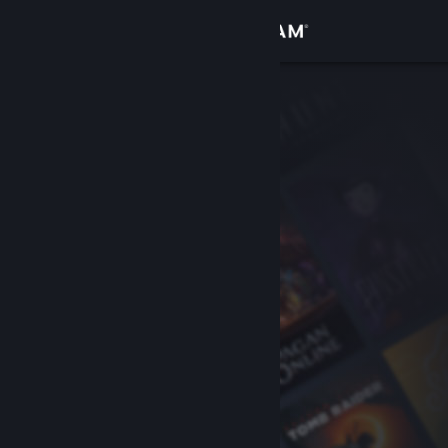
Giriş yap
Mağaza
Topluluk
Hakkında
Destek
Dili değiştir
Steam mobil uygulamasını yükle
Masaüstü internet sitesini görüntüle