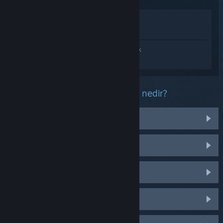
Mağazada İncele
Kütüphanemde görüntüle
SteamVR hakkında kişiselleştirilmiş destek
almak için
Giriş yapın
.
Bu ürün ile ilgili yaşadığınız sorun nedir?
Başlık
Kontrolcüler
Ses
Takip etme