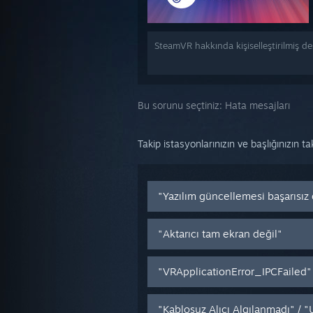
SteamVR hakkında kişiselleştirilmiş d
Bu sorunu seçtiniz:
Hata mesajları
Takip istasyonlarınızın ve başlığınızın t
"Yazılım güncellemesi başarısız
"Aktarıcı tam ekran değil"
"VRApplicationError_IPCFailed"
"Kablosuz Alıcı Algılanmadı" / 