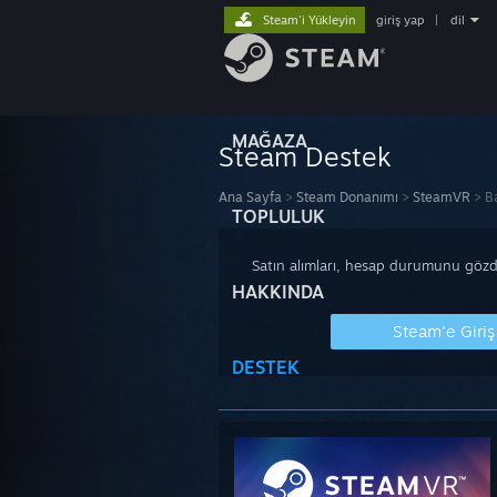
Steam'i Yükleyin
giriş yap
|
dil
MAĞAZA
Steam Destek
Ana Sayfa
>
Steam Donanımı
>
SteamVR
>
Ba
TOPLULUK
Satın alımları, hesap durumunu gözde
HAKKINDA
Steam'e Giriş
DESTEK