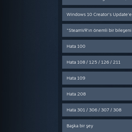
Windows 10 Creator's Update'e
"SteamVR'ın önemli bir bileşeni
Hata 100
Hata 108 / 125 / 126 / 211
Hata 109
Hata 208
Hata 301 / 306 / 307 / 308
Başka bir şey