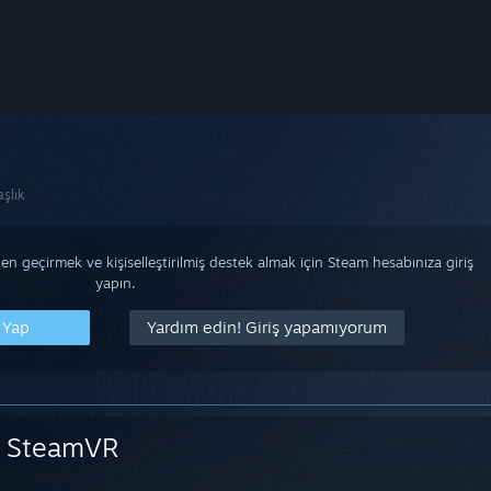
şlık
n geçirmek ve kişiselleştirilmiş destek almak için Steam hesabınıza giriş
yapın.
 Yap
Yardım edin! Giriş yapamıyorum
SteamVR