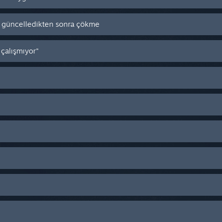
 güncelledikten sonra çökme
 çalışmıyor"