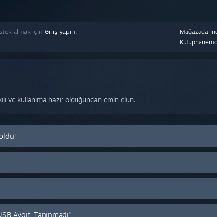
estek almak için
Giriş yapın
.
Mağazada İnc
Kütüphanemd
akılı ve kullanıma hazır olduğundan emin olun.
 oldu"
"USB Aygıtı Tanınmadı"