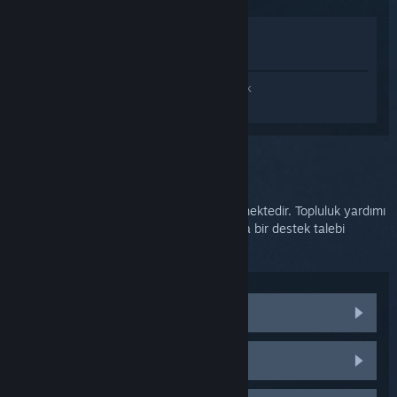
Mağazada İncele
Kütüphanemde görüntüle
SteamVR hakkında kişiselleştirilmiş destek
almak için
Giriş yapın
.
Bu sorunu seçtiniz:
Daha fazla destek
Sorununuz derinlemesine destek gerektirmektedir. Topluluk yardımı
için tartışma gruplarını kontrol edebilir veya bir destek talebi
oluşturabilirsiniz.
Topluluk tartışmalarını ziyaret edin
HTC Vive parçaları ve değişimleri