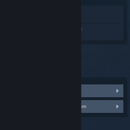
Mağazada İncele
Kütüphanemde görüntüle
SteamVR hakkında kişiselleştirilmiş destek
almak için
Giriş yapın
.
Bu sorunu seçtiniz:
Anahtarım nerede?
Vive'ınızı nereden satın aldınız?
Direkt olarak HTC'den satın aldım
Başka bir perakendeciden satın aldım