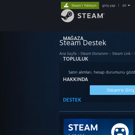
Steam'i Yükleyin
giriş yap
|
dil
MAĞAZA
Steam Destek
Ana Sayfa
>
Steam Donanımı
>
Steam Link
>
TOPLULUK
Satın alımları, hesap durumunu gözde
HAKKINDA
Steam'e Giriş
DESTEK