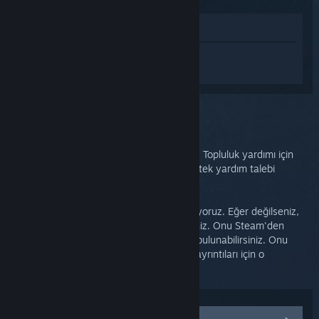
Mağazada İncele
Steam Link hakkında kişiselleştirilmiş
destek almak için
Giriş yapın
.
Bu sorunu seçtiniz:
Daha fazla destek
Sorununuz derinlemesine destek gerektirir. Topluluk yardımı için
tartışma grubunu kontrol edebilir veya destek yardım talebi
oluşturabilirsiniz.
Sonuçta satın alımınızla mutlu olmanızı istiyoruz. Eğer değilseniz,
hiçbir ücret ödemeden bize iade edebilirsiniz. Onu Steam'den
aldıysanız aşağıdan geri ödeme isteğinde bulunabilirsiniz. Onu
başka bir perakendeciden aldıysanız iade ayrıntıları için o
perakendeciye başvurunuz.