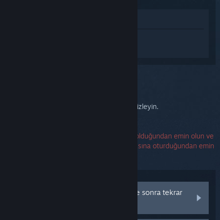
Mağazada İncele
Steam Link hakkında kişiselleştirilmiş
destek almak için
Giriş yapın
.
Bu sorunu seçtiniz:
Steam Link açılmıyor
Başlangıçta Steam Link ethernet LEDlerini izleyin.
Güç adaptörünüzün çalışan bir prize takılı olduğundan emin olun ve
güç bağlayıcısının sıkıca Steam Link'in arkasına oturduğundan emin
olun.
Her iki LED yanıyor ve birkaç saniye sonra tekrar
sönüyor