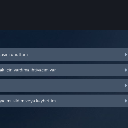
lasını unuttum
k için yardıma ihtiyacım var
yıcımı sildim veya kaybettim