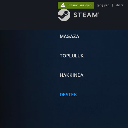
Steam'i Yükleyin
giriş yap
|
dil
MAĞAZA
TOPLULUK
HAKKINDA
DESTEK