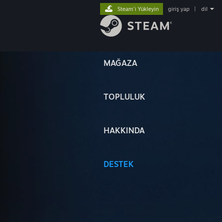
Steam'i Yükleyin
giriş yap
|
dil
MAĞAZA
TOPLULUK
HAKKINDA
DESTEK