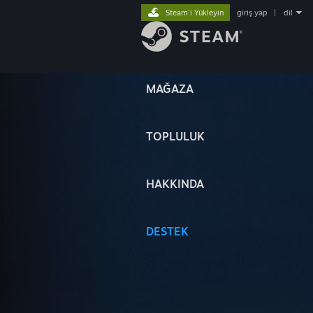
Steam'i Yükleyin
giriş yap
|
dil
MAĞAZA
TOPLULUK
HAKKINDA
DESTEK