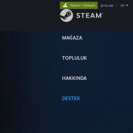
Steam'i Yükleyin
giriş yap
|
dil
MAĞAZA
TOPLULUK
HAKKINDA
DESTEK