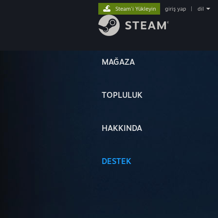
Steam'i Yükleyin
giriş yap
|
dil
MAĞAZA
TOPLULUK
HAKKINDA
DESTEK