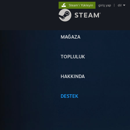
Steam'i Yükleyin
giriş yap
|
dil
MAĞAZA
TOPLULUK
HAKKINDA
DESTEK