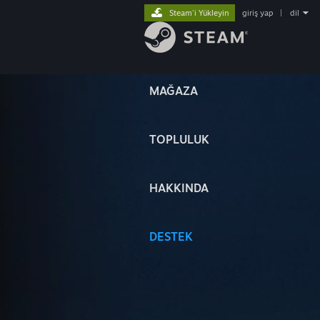
Steam'i Yükleyin
giriş yap
|
dil
MAĞAZA
TOPLULUK
HAKKINDA
DESTEK