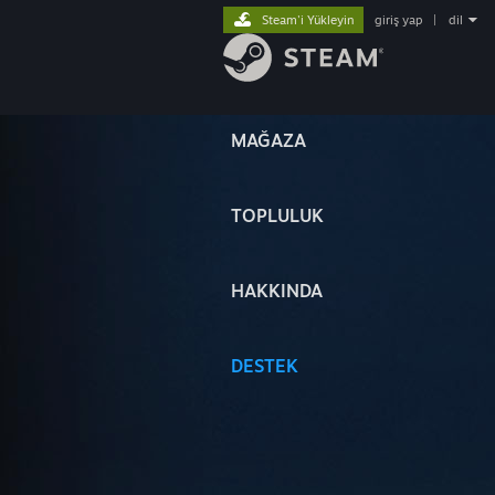
Steam'i Yükleyin
giriş yap
|
dil
MAĞAZA
TOPLULUK
HAKKINDA
DESTEK