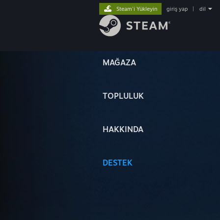
Steam'i Yükleyin
giriş yap
|
dil
MAĞAZA
TOPLULUK
HAKKINDA
DESTEK