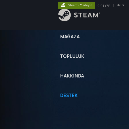
Steam'i Yükleyin
giriş yap
|
dil
MAĞAZA
TOPLULUK
HAKKINDA
DESTEK