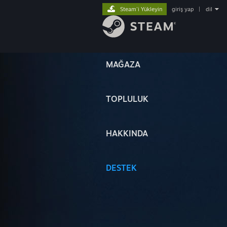
Steam'i Yükleyin
giriş yap
|
dil
MAĞAZA
TOPLULUK
HAKKINDA
DESTEK