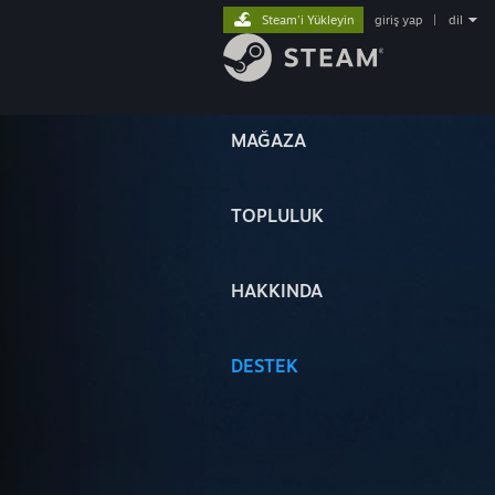
Steam'i Yükleyin
giriş yap
|
dil
MAĞAZA
TOPLULUK
HAKKINDA
DESTEK