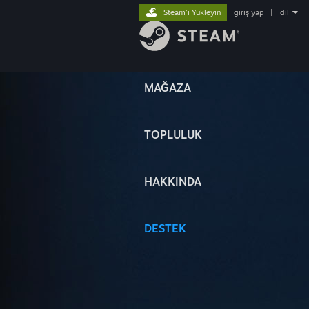
Steam'i Yükleyin
giriş yap
|
dil
MAĞAZA
TOPLULUK
HAKKINDA
DESTEK