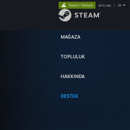
Steam'i Yükleyin
giriş yap
|
dil
MAĞAZA
TOPLULUK
HAKKINDA
DESTEK