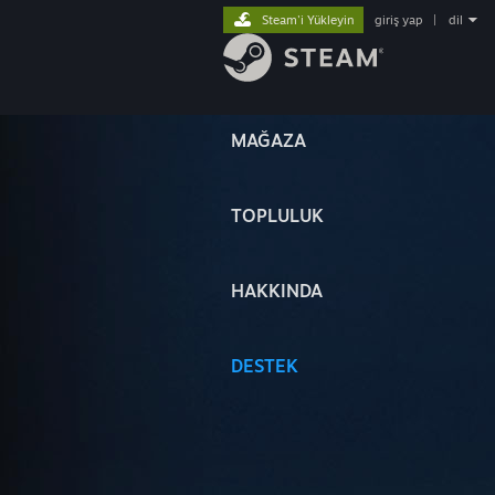
Steam'i Yükleyin
giriş yap
|
dil
MAĞAZA
TOPLULUK
HAKKINDA
DESTEK