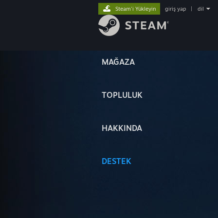
Steam'i Yükleyin
giriş yap
|
dil
MAĞAZA
TOPLULUK
HAKKINDA
DESTEK