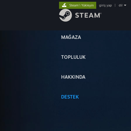
Steam'i Yükleyin
giriş yap
|
dil
MAĞAZA
TOPLULUK
HAKKINDA
DESTEK