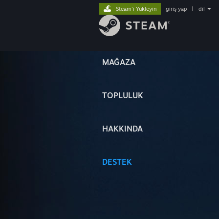
Steam'i Yükleyin
giriş yap
|
dil
MAĞAZA
TOPLULUK
HAKKINDA
DESTEK