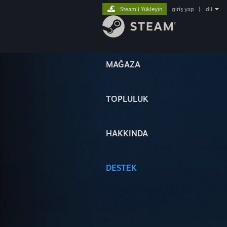
Steam'i Yükleyin
giriş yap
|
dil
MAĞAZA
TOPLULUK
HAKKINDA
DESTEK