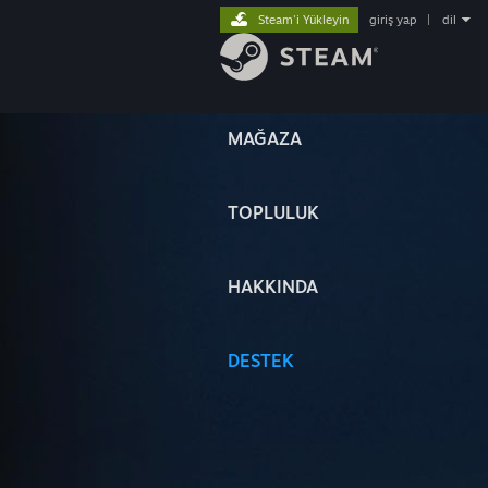
Steam'i Yükleyin
giriş yap
|
dil
MAĞAZA
TOPLULUK
HAKKINDA
DESTEK