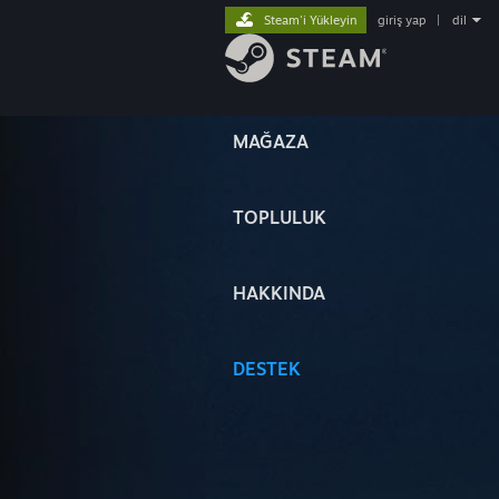
Steam'i Yükleyin
giriş yap
|
dil
MAĞAZA
TOPLULUK
HAKKINDA
DESTEK