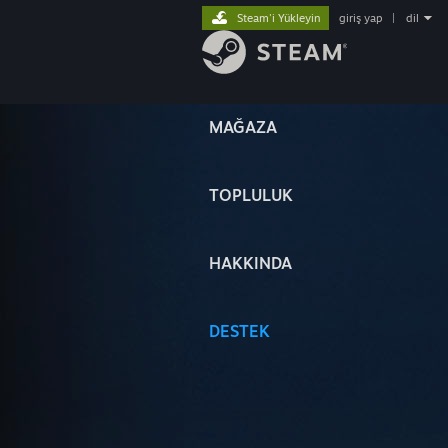
Steam'i Yükleyin
giriş yap
|
dil
MAĞAZA
TOPLULUK
HAKKINDA
DESTEK