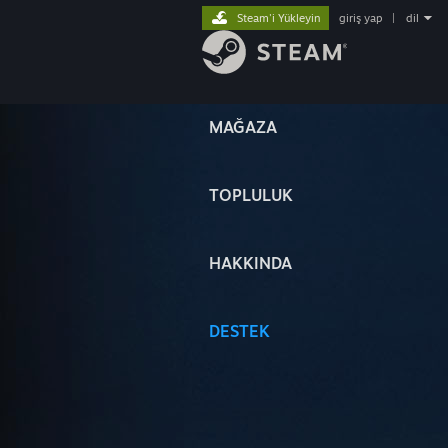
Steam'i Yükleyin
giriş yap
|
dil
MAĞAZA
TOPLULUK
HAKKINDA
DESTEK